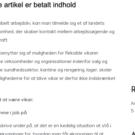
belt arbejdsliv, kan man tilmelde sig et af landets
rksomhed, der skaber kontakt mellem arbejdssøgende og
aft.
enytter sig af muligheden for fleksible vikarer.
te virksomheder og organisationer indenfor salg og
le sundhedssektor, kantine og rengøring, lager, skoler
ghederne for at blive vikar er derfor ikke indskrænket
 at være vikar:
A
5
mme i job på
skrive under på, at det er en kedelig situation at stå i.
kymringer for, hvordan man får økonomien til at