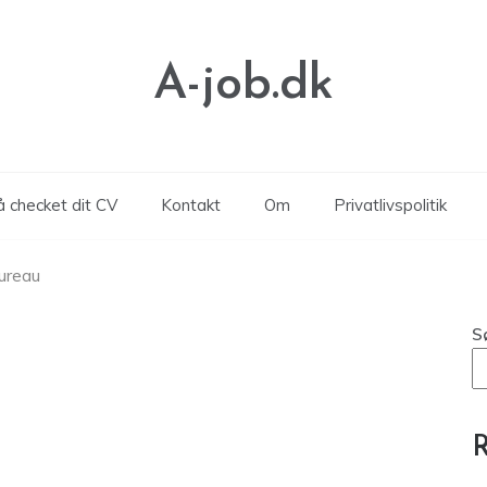
A-job.dk
å checket dit CV
Kontakt
Om
Privatlivspolitik
bureau
S
R