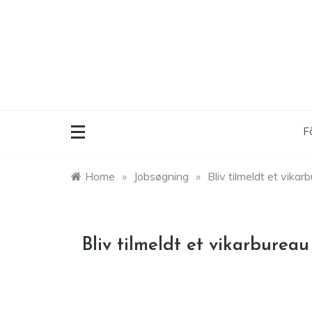
Skip
to
content
F
Home
»
Jobsøgning
»
Bliv tilmeldt et vikar
Bliv tilmeldt et vikarbureau