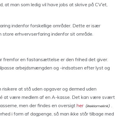
 at man som ledig vil have jobs at skrive på CV’et,
ring indenfor forskellige områder. Dette er især
n store erhvervserfaring indenfor sit område.
 fremfor en fastansættelse er den frihed det giver.
t tilpasse arbejdsmængden og -indsatsen efter lyst og
n risikere at stå uden opgaver og dermed uden
 idé at være medlem af en A-kasse. Det kan være svært
kasserne, men der findes en oversigt
her
.
rhed i form af dagpenge, så man ikke står tilbage med