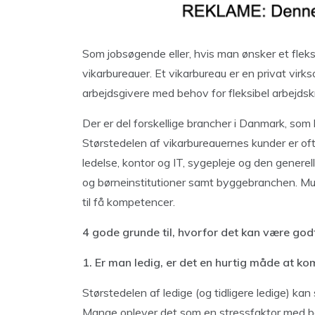
Som jobsøgende eller, hvis man ønsker et fleksi
vikarbureauer. Et vikarbureau er en privat vi
arbejdsgivere med behov for fleksibel arbejdskr
Der er del forskellige brancher i Danmark, som b
Størstedelen af vikarbureauernes kunder er of
ledelse, kontor og IT, sygepleje og den generel
og børneinstitutioner samt byggebranchen. Muli
til få kompetencer.
4 gode grunde til, hvorfor det kan være godt
1. Er man ledig, er det en hurtig måde at ko
Størstedelen af ledige (og tidligere ledige) kan 
Mange oplever det som en stressfaktor med be