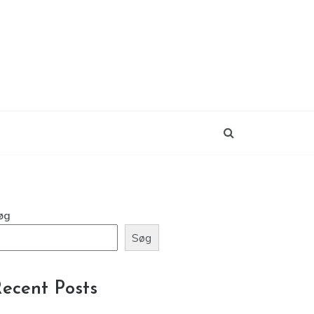
øg
Søg
ecent Posts