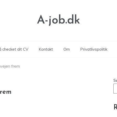
A-job.dk
å checket dit CV
Kontakt
Om
Privatlivspolitik
vejen frem
S
frem
R