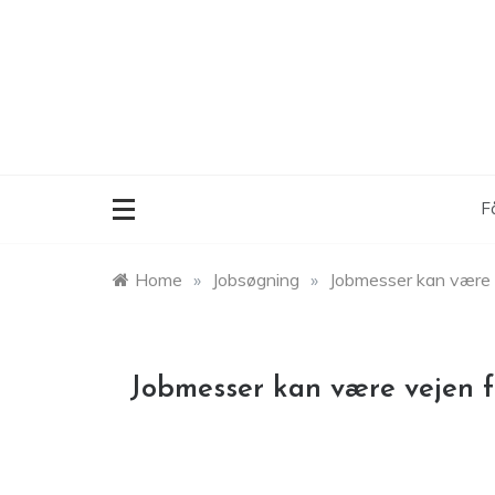
Skip
to
content
F
Home
»
Jobsøgning
»
Jobmesser kan være 
Jobmesser kan være vejen 