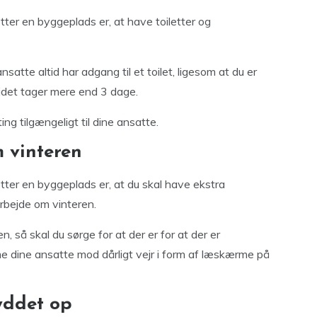
etter en byggeplads er, at have toiletter og
satte altid har adgang til et toilet, ligesom at du er
bejdet tager mere end 3 dage.
ng tilgængeligt til dine ansatte.
m vinteren
etter en byggeplads er, at du skal have ekstra
rbejde om vinteren.
n, så skal du sørge for at der er for at der er
e dine ansatte mod dårligt vejr i form af læskærme på
yddet op