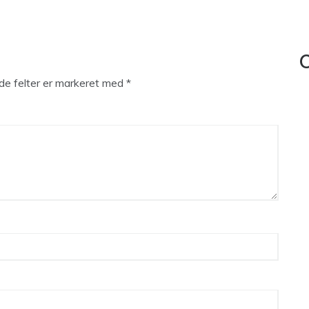
C
e felter er markeret med
*