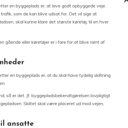
A
retter en byggeplads er, at lave godt opbyggede veje.
trafik, som de kan blive udsat for. Det vil sige at
adsen, skal kunne klare det største køretøj, til en hver
 gående eller køretøjer er i fare for at blive ramt af
omheder
tter en byggeplads er, at du skal have tydelig skiltning
en.
d, så er det. Jf. byggepladsbekendtgørelsen lovpligtigt
ggepladsen. Skiltet skal være placeret ud mod vejen,
il ansatte