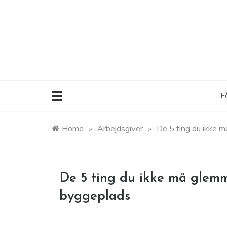
Skip
to
content
F
Home
»
Arbejdsgiver
»
De 5 ting du ikke 
De 5 ting du ikke må glemm
byggeplads