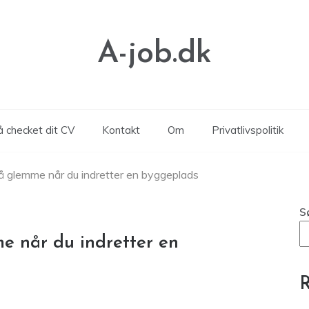
A-job.dk
å checket dit CV
Kontakt
Om
Privatlivspolitik
må glemme når du indretter en byggeplads
S
e når du indretter en
R