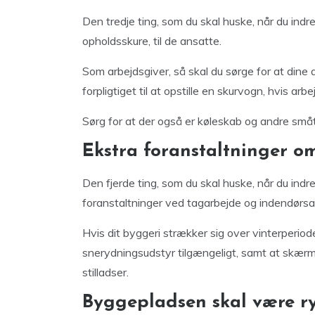
Den tredje ting, som du skal huske, når du indr
opholdsskure, til de ansatte.
Som arbejdsgiver, så skal du sørge for at dine an
forpligtiget til at opstille en skurvogn, hvis ar
Sørg for at der også er køleskab og andre småti
Ekstra foranstaltninger o
Den fjerde ting, som du skal huske, når du indr
foranstaltninger ved tagarbejde og indendørsa
Hvis dit byggeri strækker sig over vinterperiode
snerydningsudstyr tilgængeligt, samt at skærm
stilladser.
Byggepladsen skal være r