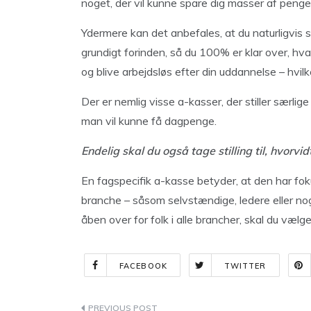
noget, der vil kunne spare dig masser af penge 
Ydermere kan det anbefales, at du naturligvis 
grundigt forinden, så du 100% er klar over, hv
og blive arbejdsløs efter din uddannelse – hvil
Der er nemlig visse a-kasser, der stiller særlige
man vil kunne få dagpenge.
Endelig skal du også tage stilling til, hvorvi
En fagspecifik a-kasse betyder, at den har fo
branche – såsom selvstændige, ledere eller noge
åben over for folk i alle brancher, skal du væl
FACEBOOK
TWITTER
Indlægsnavigation