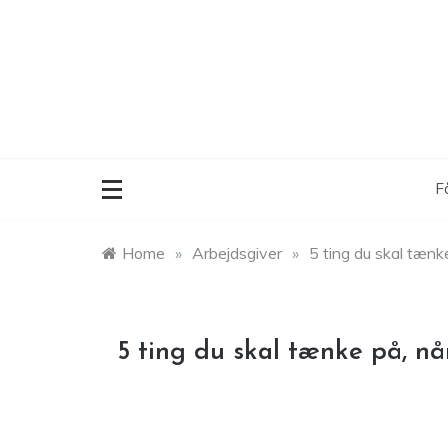
Skip
to
content
F
Home
»
Arbejdsgiver
»
5 ting du skal tænk
5 ting du skal tænke på, nå