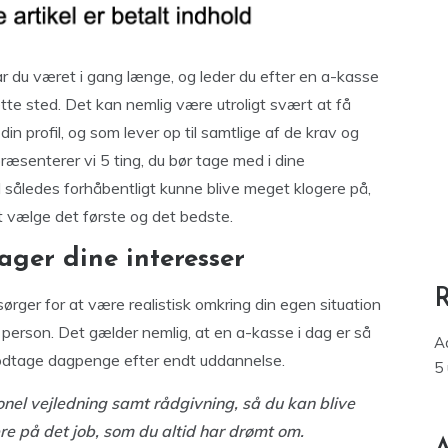
r du været i gang længe, og leder du efter en a-kasse
tte sted. Det kan nemlig være utroligt svært at få
din profil, og som lever op til samtlige af de krav og
ræsenterer vi 5 ting, du bør tage med i dine
l således forhåbentligt kunne blive meget klogere på,
at vælge det første og det bedste.
ager dine interesser
 sørger for at være realistisk omkring din egen situation
m person. Det gælder nemlig, at en a-kasse i dag er så
A
odtage dagpenge efter endt uddannelse.
5
onel vejledning samt rådgivning, så du kan blive
e på det job, som du altid har drømt om.