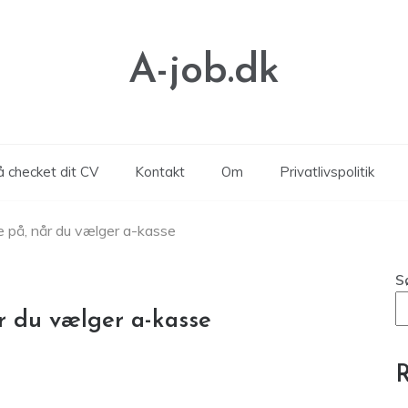
A-job.dk
å checket dit CV
Kontakt
Om
Privatlivspolitik
e på, når du vælger a-kasse
S
r du vælger a-kasse
R