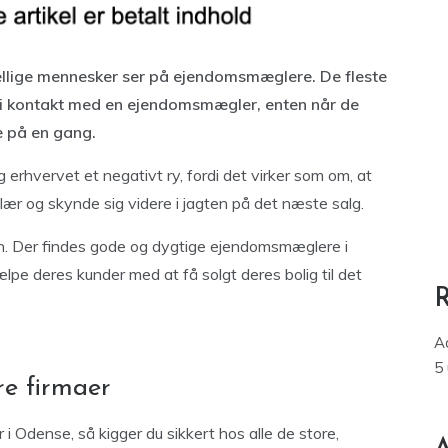
kellige mennesker ser på ejendomsmæglere. De fleste
e i kontakt med en ejendomsmægler, enten når de
le på en gang.
rhvervet et negativt ry, fordi det virker som om, at
salær og skynde sig videre i jagten på det næste salg.
an. Der findes gode og dygtige ejendomsmæglere i
lpe deres kunder med at få solgt deres bolig til det
A
5
e firmaer
i Odense, så kigger du sikkert hos alle de store,