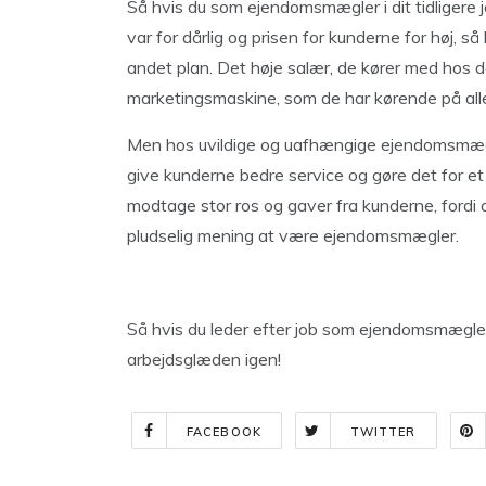
Så hvis du som ejendomsmægler i dit tidligere j
var for dårlig og prisen for kunderne for høj, så
andet plan. Det høje salær, de kører med hos de
marketingsmaskine, som de har kørende på alle
Men hos uvildige og uafhængige ejendomsmæ
give kunderne bedre service og gøre det for e
modtage stor ros og gaver fra kunderne, fordi d
pludselig mening at være ejendomsmægler.
Så hvis du leder efter job som ejendomsmægler 
arbejdsglæden igen!
FACEBOOK
TWITTER