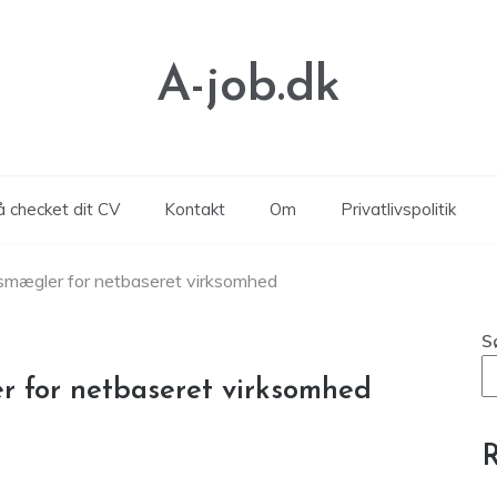
A-job.dk
å checket dit CV
Kontakt
Om
Privatlivspolitik
mægler for netbaseret virksomhed
S
 for netbaseret virksomhed
R