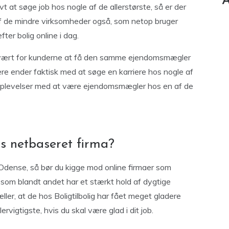
A
t at søge job hos nogle af de allerstørste, så er der
e af de mindre virksomheder også, som netop bruger
ter bolig online i dag.
vært for kunderne at få den samme ejendomsmægler
e ender faktisk med at søge en karriere hos nogle af
 oplevelser med at være ejendomsmægler hos en af de
 netbaseret firma?
Odense, så bør du kigge mod online firmaer som
som blandt andet har et stærkt hold af dygtige
er, at de hos Boligtilbolig har fået meget gladere
lervigtigste, hvis du skal være glad i dit job.