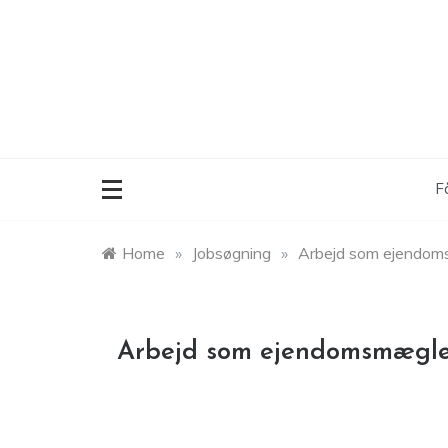
Skip
to
content
F
Home
»
Jobsøgning
»
Arbejd som ejendoms
Arbejd som ejendomsmægler