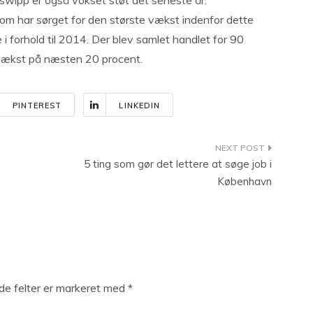
 swipp er også vokset støt det seneste år.
om har sørget for den største vækst indenfor dette
 i forhold til 2014. Der blev samlet handlet for 90
en vækst på næsten 20 procent.
PINTEREST
LINKEDIN
5 ting som gør det lettere at søge job i
København
e felter er markeret med
*