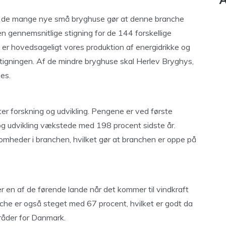
A
og de mange nye små bryghuse gør at denne branche
n gennemsnitlige stigning for de 144 forskellige
 er hovedsageligt vores produktion af energidrikke og
stigningen. Af de mindre bryghuse skal Herlev Bryghys,
es.
ter forskning og udvikling. Pengene er ved første
 og udvikling vækstede med 198 procent sidste år.
omheder i branchen, hvilket gør at branchen er oppe på
r en af de førende lande når det kommer til vindkraft
he er også steget med 67 procent, hvilket er godt da
råder for Danmark.