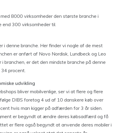
r med 8000 virksomheder den største branche i
e end 300 virksomheder til.
er i denne branche. Her finder vi nogle af de mest
chen er anført af Novo Nordisk, Lundbeck og Leo
 i branchen, er det den mindste branche på denne
 34 procent.
omiske udvikling
ebshops bliver mobilvenlige, ser vi at flere og flere
. Ifølge DIBS foretog 4 ud af 10 danskere køb over
ocent hvis man kigger på adfærden for 3 år siden.
egment er begyndt at ændre deres købsadfærd og få
ettet er flere også begyndt at anvende deres mobiler i