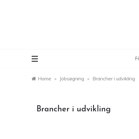
Skip
to
content
F
Home
»
Jobsøgning
»
Brancher i udvikling
Brancher i udvikling