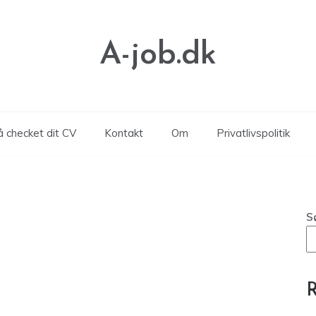
A-job.dk
å checket dit CV
Kontakt
Om
Privatlivspolitik
S
R