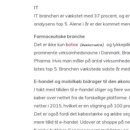
IT
IT branchen er vækstet med 37 procent, og e
analysens top 5. Alene i år er der kommet mer
Farmaceutiske branche
Det er ikke kun
botox
og lykkepill
prominente virksomhedsnavne i Danmark. Bran
Pharma. Hvis man måler på antal virksomheder
listes top 5. Branchen vækstede sidste år med
E-handel og mobilkøb bidrager til den økon
I takt med tilliden til e-handel stiger og flere w
køber over nettet fra de forskellige platforme
netter i 2015, hvilket er en stigning på 100 pr
Det er også fordi det købestærke og ældre s
mere tillid til e-handel. Udover at shoppe på n