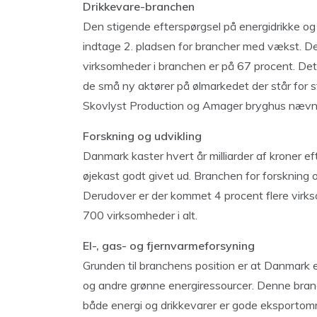
Drikkevare-branchen
Den stigende efterspørgsel på energidrikke 
indtage 2. pladsen for brancher med vækst. De
virksomheder i branchen er på 67 procent. Det
de små ny aktører på ølmarkedet der står for 
Skovlyst Production og Amager bryghus nævn
Forskning og udvikling
Danmark kaster hvert år milliarder af kroner ef
øjekast godt givet ud. Branchen for forskning
Derudover er der kommet 4 procent flere virks
700 virksomheder i alt.
El-, gas- og fjernvarmeforsyning
Grunden til branchens position er at Danmark e
og andre grønne energiressourcer. Denne branc
både energi og drikkevarer er gode eksportom