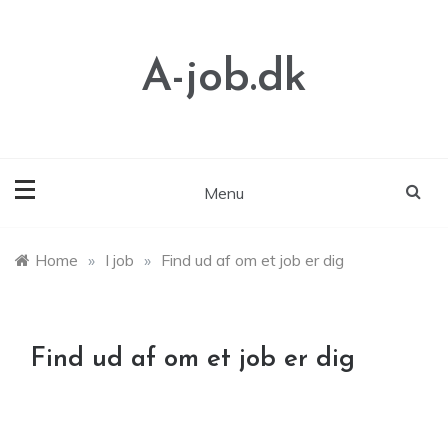
Skip
to
content
A-job.dk
Menu
Home
»
I job
»
Find ud af om et job er dig
Find ud af om et job er dig