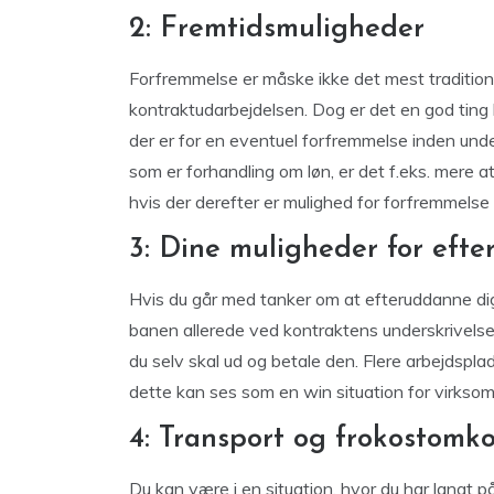
2: Fremtidsmuligheder
Forfremmelse er måske ikke det mest tradition
kontraktudarbejdelsen. Dog er det en god ting l
der er for en eventuel forfremmelse inden under
som er forhandling om løn, er det f.eks. mere att
hvis der derefter er mulighed for forfremmelse 
3: Dine muligheder for eft
Hvis du går med tanker om at efteruddanne dig 
banen allerede ved kontraktens underskrivels
du selv skal ud og betale den. Flere arbejdspl
dette kan ses som en win situation for virksom
4: Transport og frokostomk
Du kan være i en situation, hvor du har langt p