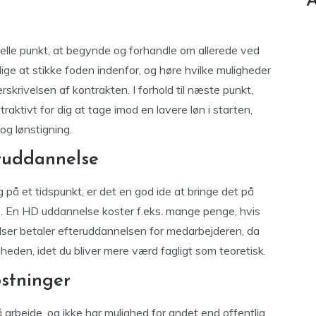
A
elle punkt, at begynde og forhandle om allerede ved
ige at stikke foden indenfor, og høre hvilke muligheder
skrivelsen af kontrakten. I forhold til næste punkt,
raktivt for dig at tage imod en lavere løn i starten,
og lønstigning.
eruddannelse
på et tidspunkt, er det en god ide at bringe det på
e. En HD uddannelse koster f.eks. mange penge, hvis
adser betaler efteruddannelsen for medarbejderen, da
heden, idet du bliver mere værd fagligt som teoretisk.
ostninger
å arbejde, og ikke har mulighed for andet end offentlig