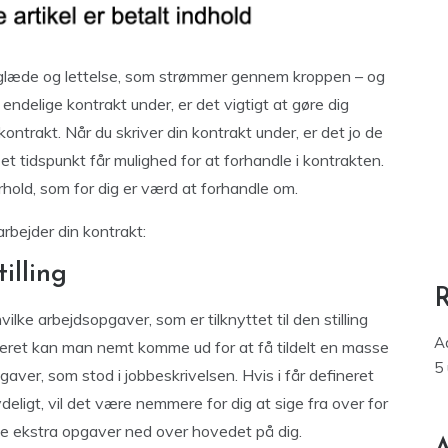
n glæde og lettelse, som strømmer gennem kroppen – og
endelige kontrakt under, er det vigtigt at gøre dig
ontrakt. Når du skriver din kontrakt under, er det jo de
et tidspunkt får mulighed for at forhandle i kontrakten.
orhold, som for dig er værd at forhandle om.
arbejder din kontrakt:
illing
hvilke arbejdsopgaver, som er tilknyttet til den stilling
A
ineret kan man nemt komme ud for at få tildelt en masse
5
r, som stod i jobbeskrivelsen. Hvis i får defineret
eligt, vil det være nemmere for dig at sige fra over for
se ekstra opgaver ned over hovedet på dig.