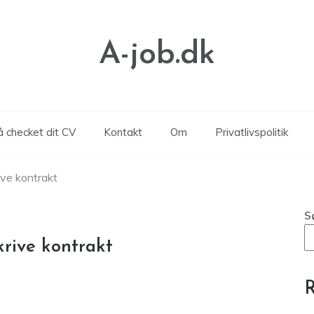
A-job.dk
å checket dit CV
Kontakt
Om
Privatlivspolitik
ive kontrakt
S
krive kontrakt
R