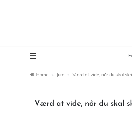
Skip
to
content
F
Home
»
Jura
»
Værd at vide, når du skal skr
Værd at vide, når du skal s