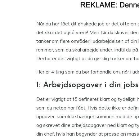
Når du har fået dit ønskede job er det ofte e
det skal det også være! Men før du skriver den 
tanker om flere områder i udarbejdelsen af din k
rammer, som du skal arbejde under, indtil du på 
Derfor er det vigtigt at du gør dig tanker om f
Her er 4 ting som du bør forhandle om, når i ud
1: Arbejdsopgaver i din jobst
Det er vigtigt at få defineret klart og tydeligt, 
som du netop har fået. Hvis dette ikke er def
opgaver, som ikke hænger sammen med de opgave
og skrevet dine arbejdsopgaver ned klart og tyd
din chef, hvis han begynder at presse en mas