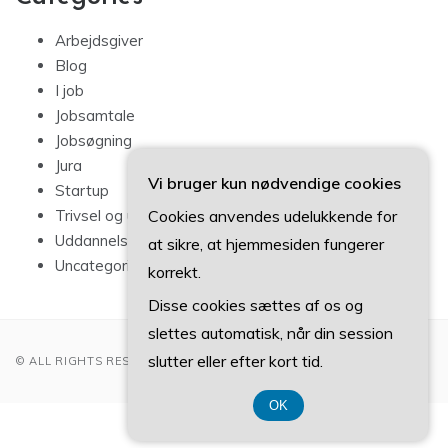
Arbejdsgiver
Blog
I job
Jobsamtale
Jobsøgning
Jura
Vi bruger kun nødvendige cookies
Startup
Cookies anvendes udelukkende for
Trivsel og udvikling
Uddannelse
at sikre, at hjemmesiden fungerer
Uncategorized
korrekt.
Disse cookies sættes af os og
slettes automatisk, når din session
slutter eller efter kort tid.
© ALL RIGHTS RESERVED 2022
OK
CVR DK-37 40 77 39